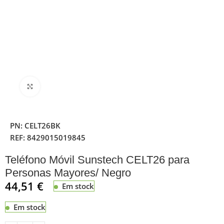
Clique para ampliar
PN:
CELT26BK
REF:
8429015019845
Teléfono Móvil Sunstech CELT26 para
Personas Mayores/ Negro
44,51
€
Em stock
Em stock