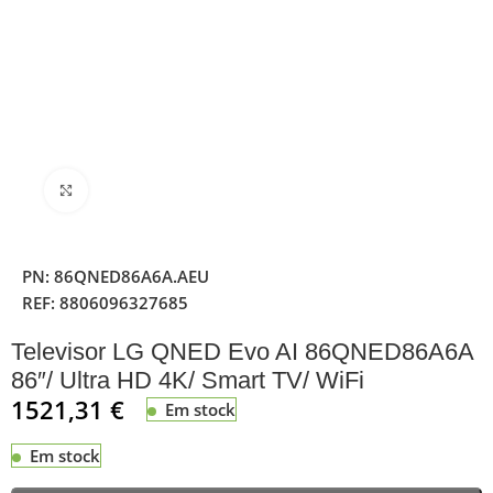
Clique para ampliar
PN:
86QNED86A6A.AEU
REF:
8806096327685
Televisor LG QNED Evo AI 86QNED86A6A
86″/ Ultra HD 4K/ Smart TV/ WiFi
1521,31
€
Em stock
Em stock