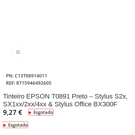
Clique para ampliar
PN:
C13T08914011
REF:
8715946492605
Tinteiro EPSON T0891 Preto – Stylus S2x,
SX1xx/2xx/4xx & Stylus Office BX300F
9,27
€
Esgotado
Esgotado