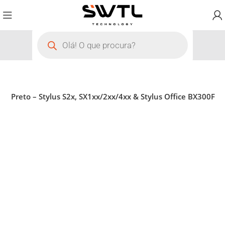
91 Preto – Stylus S2x, SX1xx/2xx/4xx & Stylus Office BX300F