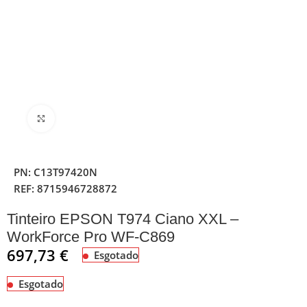
Clique para ampliar
PN:
C13T97420N
REF:
8715946728872
Tinteiro EPSON T974 Ciano XXL –
WorkForce Pro WF-C869
697,73
€
Esgotado
Esgotado