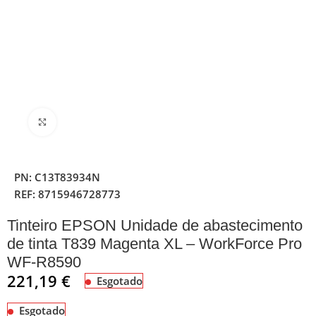
Clique para ampliar
PN:
C13T83934N
REF:
8715946728773
Tinteiro EPSON Unidade de abastecimento
de tinta T839 Magenta XL – WorkForce Pro
WF-R8590
221,19
€
Esgotado
Esgotado