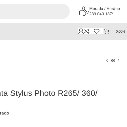
Morada / Horário
239 040 187*
0,00
€
nta Stylus Photo R265/ 360/
tado