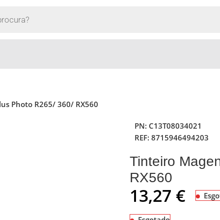
ylus Photo R265/ 360/ RX560
PN:
C13T08034021
REF:
8715946494203
Tinteiro Mage
RX560
13,27
€
Esgo
Esgotado