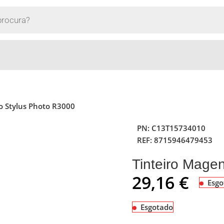
o Stylus Photo R3000
PN:
C13T15734010
REF:
8715946479453
Tinteiro Mage
29,16
€
Esgo
Esgotado