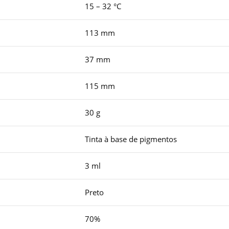
15 – 32 °C
113 mm
37 mm
115 mm
30 g
Tinta à base de pigmentos
3 ml
Preto
70%