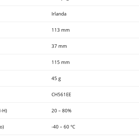
Irlanda
113 mm
37 mm
115 mm
45 g
CH561EE
-H)
20 – 80%
o)
-40 – 60 °C