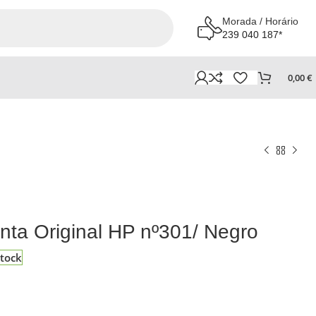
Morada / Horário
239 040 187*
0,00
€
nta Original HP nº301/ Negro
tock