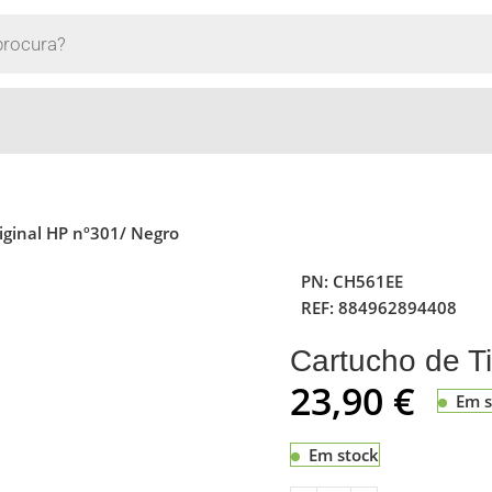
iginal HP nº301/ Negro
PN:
CH561EE
REF:
884962894408
Cartucho de Ti
23,90
€
Em s
Em stock