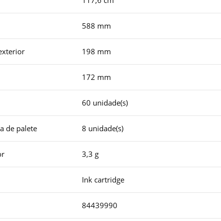
117,6 cm
588 mm
xterior
198 mm
172 mm
60 unidade(s)
a de palete
8 unidade(s)
or
3,3 g
Ink cartridge
84439990