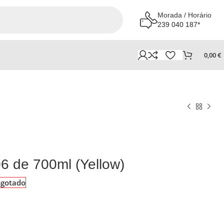
Morada / Horário
239 040 187*
0,00
€
06 de 700ml (Yellow)
sgotado