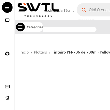
Assistência Técnica
Corporate
Categorias
Início
Plotters
Tinteiro PFI-706 de 700ml (Yello