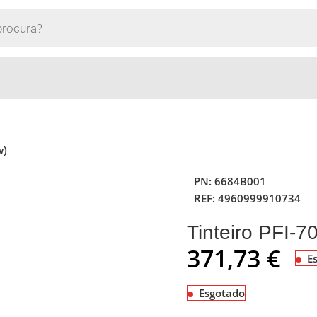
w)
PN:
6684B001
REF:
4960999910734
Tinteiro PFI-7
371,73
€
E
Esgotado