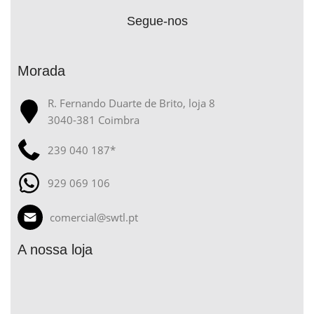
Segue-nos
Morada
R. Fernando Duarte de Brito, loja 8
3040-381 Coimbra
239 040 187*
929 069 106
comercial@swtl.pt
A nossa loja