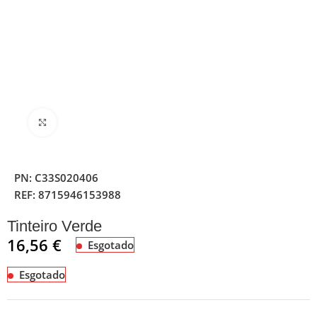
Clique para ampliar
PN:
C33S020406
REF:
8715946153988
Tinteiro Verde
16,56
€
Esgotado
Esgotado