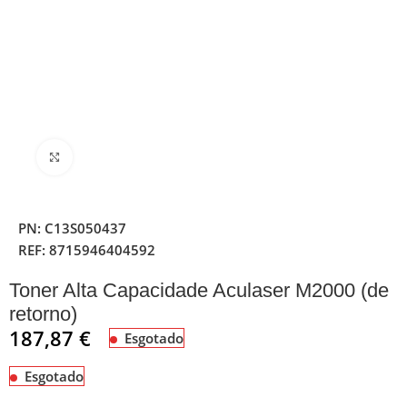
Clique para ampliar
PN:
C13S050437
REF:
8715946404592
Toner Alta Capacidade Aculaser M2000 (de
retorno)
187,87
€
Esgotado
Esgotado