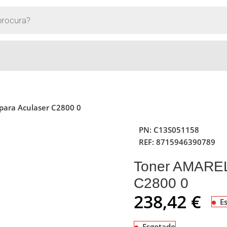
para Aculaser C2800 0
PN:
C13S051158
REF:
8715946390789
Toner AMARELO
C2800 0
238,42
€
E
Esgotado