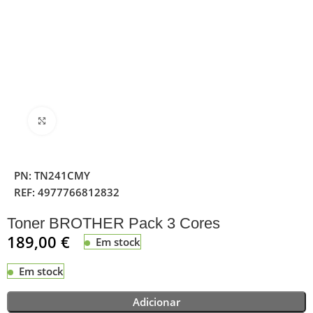
Clique para ampliar
PN:
TN241CMY
REF:
4977766812832
Toner BROTHER Pack 3 Cores
189,00
€
Em stock
Em stock
Adicionar