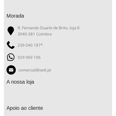
Morada
R. Fernando Duarte de Brito, loja 8
3040-381 Coimbra
239 040 187*
929 069 106
comercial@swtl.pt
A nossa loja
Apoio ao cliente