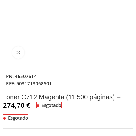
Clique para ampliar
PN:
46507614
REF:
5031713068501
Toner C712 Magenta (11.500 páginas) –
274,70
€
Esgotado
Esgotado