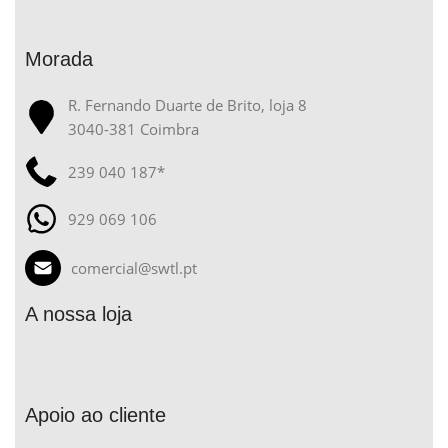
Morada
R. Fernando Duarte de Brito, loja 8
3040-381 Coimbra
239 040 187*
929 069 106
comercial@swtl.pt
A nossa loja
Apoio ao cliente