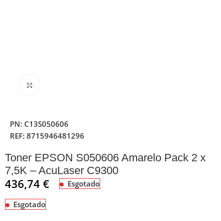
Clique para ampliar
PN:
C13S050606
REF:
8715946481296
Toner EPSON S050606 Amarelo Pack 2 x
7,5K – AcuLaser C9300
436,74
€
Esgotado
Esgotado