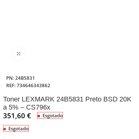
Clique para ampliar
PN:
24B5831
REF:
734646343862
Toner LEXMARK 24B5831 Preto BSD 20K
a 5% – CS796x
351,60
€
Esgotado
Esgotado