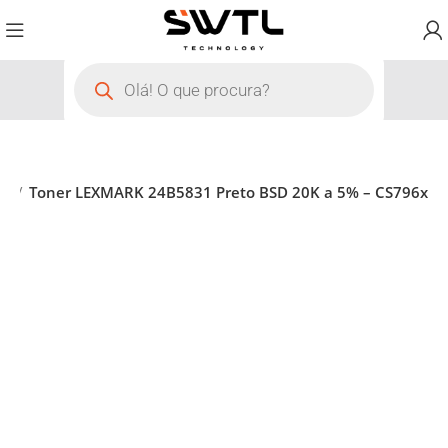
is
Toner LEXMARK 24B5831 Preto BSD 20K a 5% – CS796x