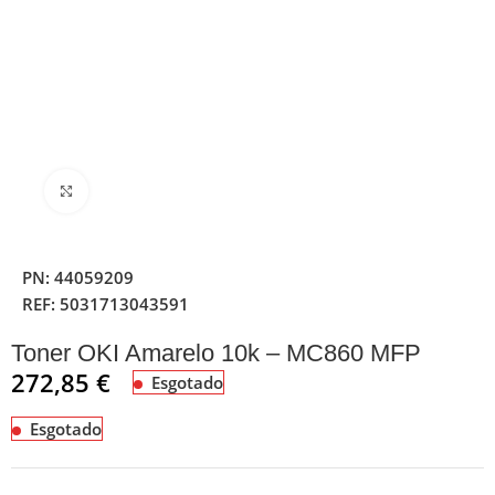
Clique para ampliar
PN:
44059209
REF:
5031713043591
Toner OKI Amarelo 10k – MC860 MFP
272,85
€
Esgotado
Esgotado