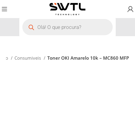
nício
Consumiveis
Toner OKI Amarelo 10k – MC860 MFP