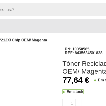
º212X/ Chip OEM/ Magenta
PN:
10050585
REF:
8435634501838
Tóner Recicla
OEM/ Magent
77,64
€
Em 
Em stock