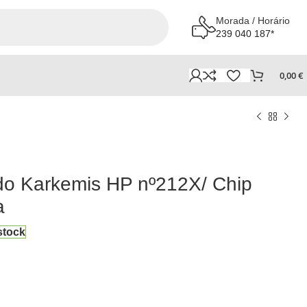
Morada / Horário
239 040 187*
0,00
€
do Karkemis HP nº212X/ Chip
a
stock