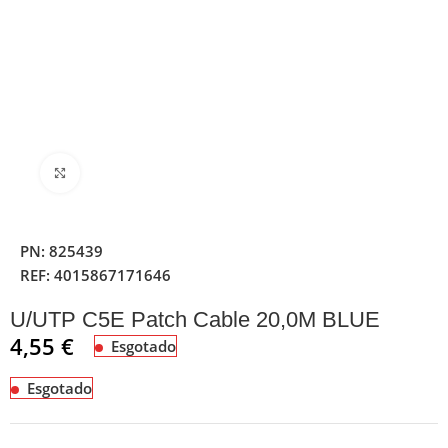
Clique para ampliar
PN:
825439
REF:
4015867171646
U/UTP C5E Patch Cable 20,0M BLUE
4,55
€
Esgotado
Esgotado