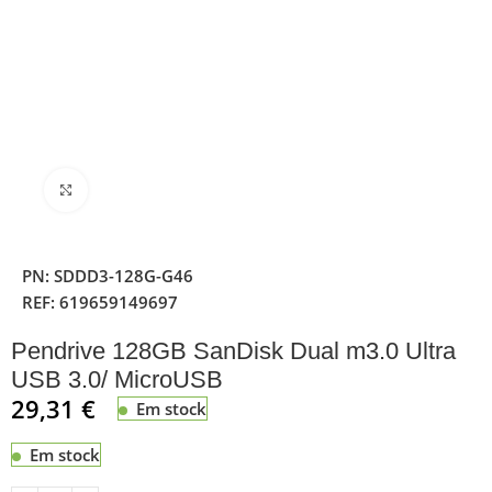
Clique para ampliar
PN:
SDDD3-128G-G46
REF:
619659149697
Pendrive 128GB SanDisk Dual m3.0 Ultra
USB 3.0/ MicroUSB
29,31
€
Em stock
Em stock