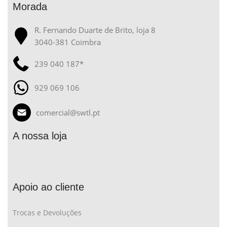
Morada
R. Fernando Duarte de Brito, loja 8
3040-381 Coimbra
239 040 187*
929 069 106
comercial@swtl.pt
A nossa loja
Apoio ao cliente
Trocas e Devoluções