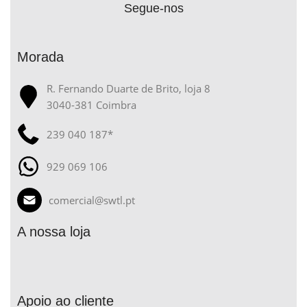
Segue-nos
Morada
R. Fernando Duarte de Brito, loja 8
3040-381 Coimbra
239 040 187*
929 069 106
comercial@swtl.pt
A nossa loja
Apoio ao cliente