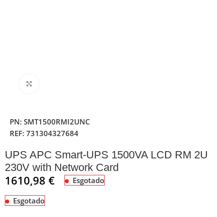
Clique para ampliar
PN:
SMT1500RMI2UNC
REF:
731304327684
UPS APC Smart-UPS 1500VA LCD RM 2U
230V with Network Card
1610,98
€
Esgotado
Esgotado