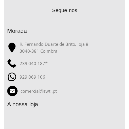
Segue-nos
Morada
R. Fernando Duarte de Brito, loja 8
3040-381 Coimbra
239 040 187*
929 069 106
comercial@swtl.pt
A nossa loja