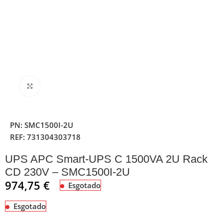
Clique para ampliar
PN:
SMC1500I-2U
REF:
731304303718
UPS APC Smart-UPS C 1500VA 2U Rack
CD 230V – SMC1500I-2U
974,75
€
Esgotado
Esgotado