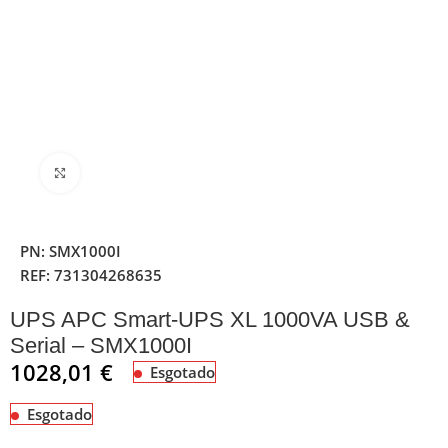
Clique para ampliar
PN:
SMX1000I
REF:
731304268635
UPS APC Smart-UPS XL 1000VA USB &
Serial – SMX1000I
1028,01
€
Esgotado
Esgotado