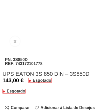
Clique para ampliar
PN:
3S850D
REF:
743172101778
UPS EATON 3S 850 DIN – 3S850D
143,00
€
Esgotado
Esgotado
Comparar
Adicionar à Lista de Desejos