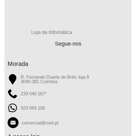
Loja de Informática
Segue-nos
Morada
R. Fernando Duarte de Brito, loja 8
3040-381 Coimbra
239 040 187*
929 069 106
comercial@swtl.pt