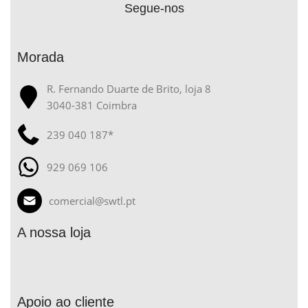
Segue-nos
Morada
R. Fernando Duarte de Brito, loja 8
3040-381 Coimbra
239 040 187*
929 069 106
comercial@swtl.pt
A nossa loja
Apoio ao cliente