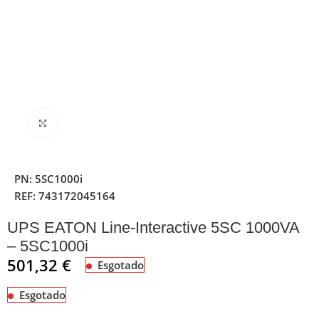
Clique para ampliar
PN:
5SC1000i
REF:
743172045164
UPS EATON Line-Interactive 5SC 1000VA
– 5SC1000i
501,32
€
Esgotado
Esgotado