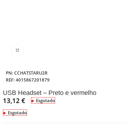
Clique para ampliar
PN:
CCHATSTARU2R
REF:
4015867201879
USB Headset – Preto e vermelho
13,12
€
Esgotado
Esgotado