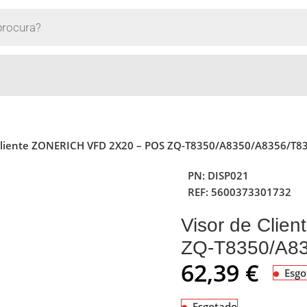
 Cliente ZONERICH VFD 2X20 – POS ZQ-T8350/A8350/A8356/T8
PN:
DISP021
REF:
5600373301732
Visor de Cli
ZQ-T8350/A8
62,39
€
Esgo
Esgotado