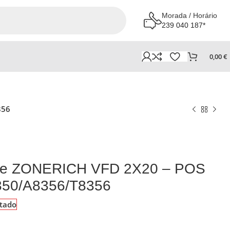
Morada / Horário
239 040 187*
0,00
€
356
ente ZONERICH VFD 2X20 – POS
350/A8356/T8356
tado