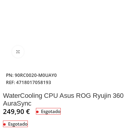
Clique para ampliar
PN:
90RC0020-M0UAY0
REF:
4718017058193
WaterCooling CPU Asus ROG Ryujin 360
AuraSync
249,90
€
Esgotado
Esgotado