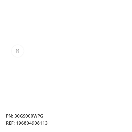
Clique para ampliar
PN:
30GS000WPG
REF:
196804908113