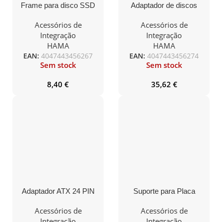
Frame para disco SSD
Adaptador de discos
HAMA 2.5″ on 3.5″ SSD
HAMA 2.5″, 3.5″ SSD
200759
e discos HDD 200761
Acessórios de
Acessórios de
Integração
Integração
HAMA
HAMA
EAN:
4047443456267
EAN:
4047443456274
Sem stock
Sem stock
8,40
€
35,62
€
Adaptador ATX 24 PIN
Suporte para Placa
90º Mars Gaming MCA-
Gráfica ARB Mars
L24
Gaming MCA-GCB/
Acessórios de
Acessórios de
Compatibilidade
Integração
Integração