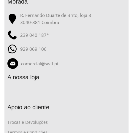
Morada
R. Fernando Duarte de Brito, loja 8
3040-381 Coimbra
239 040 187*
929 069 106
comercial@swtl.pt
A nossa loja
Apoio ao cliente
Trocas e Devoluções
Termos e Condições