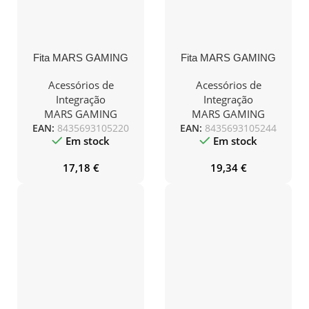
Fita MARS GAMING
Fita MARS GAMING
MCA-16X, ARGB LED
MCA-24X, ARGB LED
STRIP 16PIN, (8+8),
STRIP 24PIN, HIGH-
Acessórios de
Acessórios de
HIGH-END SILICON
END SILICON SINGLE
Integração
Integração
MARS GAMING
MARS GAMING
EAN:
8435693105220
EAN:
8435693105244
Em stock
Em stock
17,18
€
19,34
€