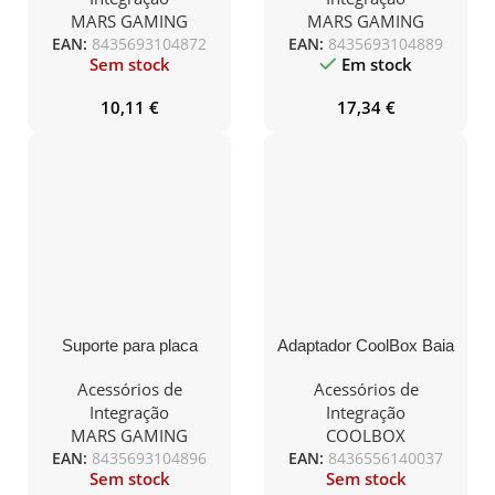
Universal/ Preto
MARS GAMING
MARS GAMING
EAN:
8435693104872
EAN:
8435693104889
Sem stock
Em stock
10,11
€
17,34
€
Suporte para placa
Adaptador CoolBox Baia
gráfica ARB Mars
Interna de 3.5 a 2.5
Gaming MCA-GCB /
Black
Acessórios de
Acessórios de
Compatibilidade
Integração
Integração
universal / Cinza
MARS GAMING
COOLBOX
prateado
EAN:
8435693104896
EAN:
8436556140037
Sem stock
Sem stock