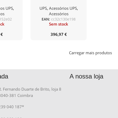
ironmental
Card 3
ios UPS
,
UPS
,
Acessórios UPS
,
ing
ios
Acessórios
152e02
EAN:
cc32c130e198
ock
Sem stock
7
€
396,97
€
Carregar mais produtos
ada
A nossa loja
R. Fernando Duarte de Brito, loja 8
3040-381 Coimbra
239 040 187*