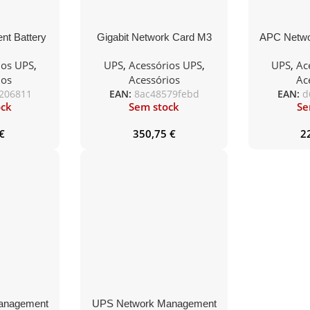
t Battery
Gigabit Network Card M3
APC Netw
ge
Card for E
ios UPS
,
UPS
,
Acessórios UPS
,
UPS
,
Ac
ios
Acessórios
Ac
206811
EAN:
8ac48579febd
EAN:
d
ock
Sem stock
Se
€
350,75
€
2
anagement
UPS Network Management