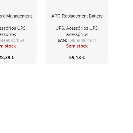
ork Management
APC Replacement Battery
asy UPS, 1-Phase
Cartridge
essórios UPS
,
UPS
,
Acessórios UPS
,
essórios
Acessórios
6fea0adfb64
EAN:
088b808416c1
m stock
Sem stock
28,39
€
59,13
€