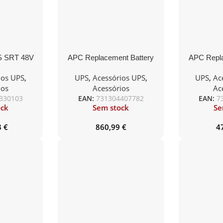
S SRT 48V
APC Replacement Battery
APC Repla
M Battery
Cartridge
C
ios UPS
,
UPS
,
Acessórios UPS
,
UPS
,
Ac
ios
Acessórios
Ac
330103
EAN:
731304407782
EAN:
7
ock
Sem stock
Se
8
€
860,99
€
4