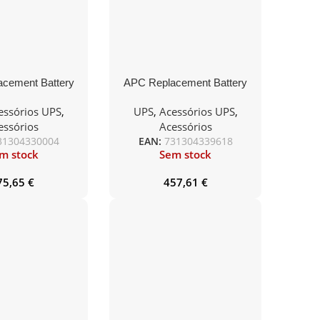
cement Battery
APC Replacement Battery
artridge
Cartridge
essórios UPS
,
UPS
,
Acessórios UPS
,
essórios
Acessórios
31304330004
EAN:
731304339618
m stock
Sem stock
75,65
€
457,61
€