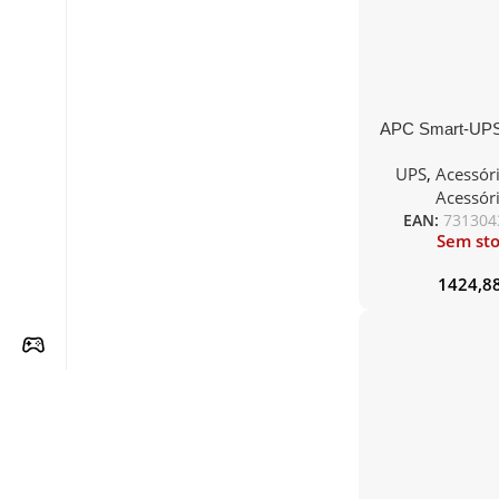
APC Smart-UP
1kVA 1.5kVA R
UPS
,
Acessór
Pack
Acessór
EAN:
731304
Sem st
1424,8