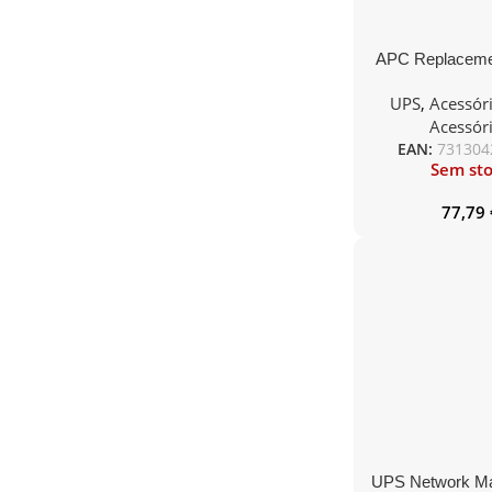
APC Replacemen
Cartrid
UPS
,
Acessór
Acessór
EAN:
731304
Sem st
77,79
UPS Network M