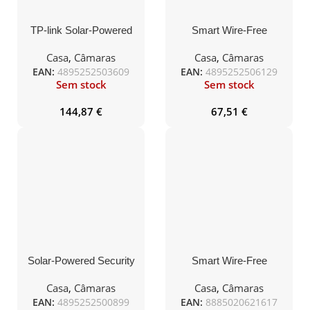
TP-link Solar-Powered
Smart Wire-Free
Security Camera Kit
Indoor/Outdoor Security
Camera, 2K
Casa
,
Câmaras
Casa
,
Câmaras
(2304×1296), 2.4 GHz,
EAN:
4895252503609
EAN:
4895252506129
6400mAh rechargeable
Sem stock
Sem stock
lithium-ion battery
144,87
€
67,51
€
Solar-Powered Security
Smart Wire-Free
Camera Kit
Security Camera Kit, 1 ×
TC82, 1 × Tapo A201, 2K
Casa
,
Câmaras
Casa
,
Câmaras
(2304×1296), 2.4 GHz,
EAN:
4895252500899
EAN:
8885020621617