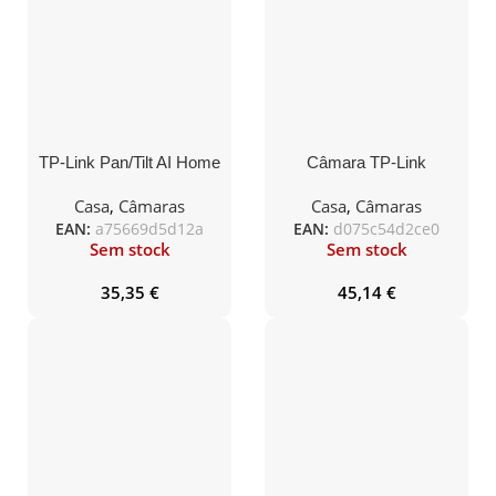
TP-Link Pan/Tilt AI Home
Câmara TP-Link
Security Wi-Fi Camera
Outdoor Pan/Tilt Security
Wi-Fi Camera
Casa
,
Câmaras
Casa
,
Câmaras
EAN:
a75669d5d12a
EAN:
d075c54d2ce0
Sem stock
Sem stock
35,35
€
45,14
€