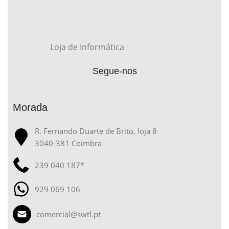
Loja de Informática
Segue-nos
Morada
R. Fernando Duarte de Brito, loja 8
3040-381 Coimbra
239 040 187*
929 069 106
comercial@swtl.pt