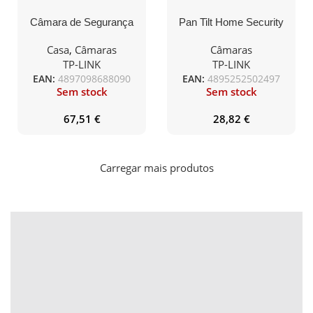
Câmara de Segurança
Pan Tilt Home Security
TP-Link Tapo C225
Wi-Fi Camera, SPEC:2K
Pan/Tilt AI 2K Security
(2304×1296), 2.4 GHz,
Casa
,
Câmaras
Câmaras
Wi-Fi
Horizontal 360º
TP-LINK
TP-LINK
EAN:
4897098688090
EAN:
4895252502497
Sem stock
Sem stock
67,51
€
28,82
€
Carregar mais produtos