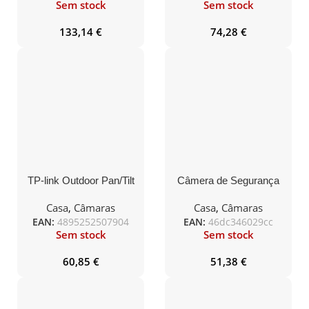
Solar panel (5.2V, 2.5W)
Sem stock
Sem stock
133,14
€
74,28
€
TP-link Outdoor Pan/Tilt
Câmera de Segurança
Security Wi-Fi Camera
TP-Link 2K Wi-Fi
Exterior IP66
Casa
,
Câmaras
Casa
,
Câmaras
EAN:
4895252507904
EAN:
46dc346029cc
Sem stock
Sem stock
60,85
€
51,38
€