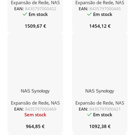
Bahías 3.5″- 2.5″/ 6GB
Bahías 3.5″- 2.5″/ 2GB
Expansão de Rede
,
NAS
Expansão de Rede
,
NAS
DDR4/ 16TB/ Formato
DDR4/ 16TB/ Formato
EAN:
8435797000452
EAN:
8435797000445
Torre
Torre
Em stock
Em stock
1509,67
€
1454,12
€
NAS Synology
NAS Synology
Diskstation DS925+/ 4
Diskstation DS725+/ 2
Bahías 3.5″- 2.5″/ 4GB
Bahías 3.5″- 2.5″/ 8GB
Expansão de Rede
,
NAS
Expansão de Rede
,
NAS
DDR4/ 8TB/ Formato
DDR4/ 8TB/ Formato
EAN:
8435797000469
EAN:
8435797000421
Torre
Torre
Sem stock
Em stock
964,85
€
1092,38
€