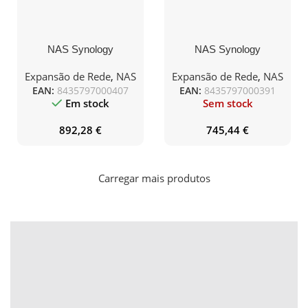
NAS Synology
NAS Synology
Diskstation DS225+/ 2
Diskstation DS225+/ 2
Bahías 3.5″- 2.5″/ 6GB
Bahías 3.5″- 2.5″/ 2GB
Expansão de Rede
,
NAS
Expansão de Rede
,
NAS
DDR4/ 8TB/ Formato
DDR4/ 8TB/ Formato
EAN:
8435797000407
EAN:
8435797000391
Torre
Torre
Em stock
Sem stock
892,28
€
745,44
€
Carregar mais produtos