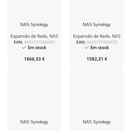
NAS Synology
NAS Synology
Diskstation DS925+/ 4
Diskstation DS925+/ 4
Bahías 3.5″- 2.5″/ 8GB
Bahías 3.5″- 2.5″/ 4GB
Expansão de Rede
,
NAS
Expansão de Rede
,
NAS
DDR4/ 16TB/ Formato
DDR4/ 16TB/ Formato
EAN:
8435797000483
EAN:
8435797000476
Torre
Torre
Em stock
Em stock
1666,33
€
1582,31
€
NAS Synology
NAS Synology
Diskstation DS425+/ 4
Diskstation DS425+/ 4