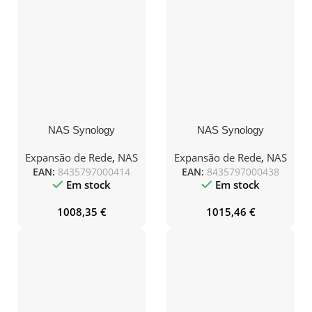
NAS Synology
NAS Synology
Diskstation DS725+/ 2
Diskstation DS425+/ 4
Bahías 3.5″- 2.5″/ 4GB
Bahías 3.5″- 2.5″/ 2GB
Expansão de Rede
,
NAS
Expansão de Rede
,
NAS
DDR4/ 8TB/ Formato
DDR4/ 8TB/ Formato
EAN:
8435797000414
EAN:
8435797000438
Torre
Torre
Em stock
Em stock
1008,35
€
1015,46
€