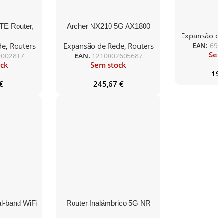
TE Router,
Archer NX210 5G AX1800
Expansão 
ps 4G LTE
Wireless Dual-Band Gigabit
de
,
Routers
Expansão de Rede
,
Routers
EAN:
69
m
Router
Se
9002817
EAN:
1210002605687
ock
Sem stock
1
€
245,67
€
l-band WiFi
Router Inalámbrico 5G NR
bs, 720m²
D-Link G530V2 3000Mbps/