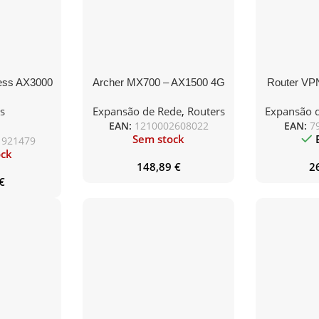
ess AX3000
Archer MX700 – AX1500 4G
Router VPN
i router
LTE Advanced Cat6 Gigabit
D-Link DBR
s
Expansão de Rede
,
Routers
Expansão 
Router
EAN:
1210002608022
EAN:
7
Sem stock
1921479
ock
148,89
€
2
€