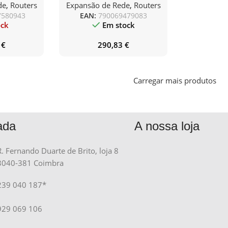
de
,
Routers
Expansão de Rede
,
Routers
 2.5G Ports,
2.4GHz 5GHz/ 8 Antenas
7580943
EAN:
790069479083
ection
ock
Em stock
2
€
290,83
€
Carregar mais produtos
ada
A nossa loja
R. Fernando Duarte de Brito, loja 8
3040-381 Coimbra
239 040 187*
929 069 106