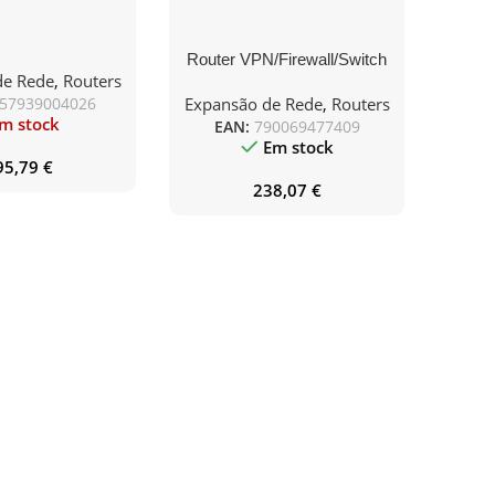
Router VPN/Firewall/Switch
de Rede
,
Routers
D-Link DBR-600-P/E/ 9
57939004026
Expansão de Rede
,
Routers
Puertos
m stock
EAN:
790069477409
Em stock
95,79
€
238,07
€