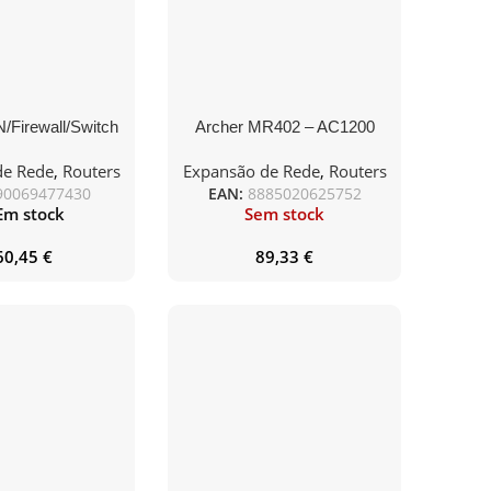
/Firewall/Switch
Archer MR402 – AC1200
-700/ 9 Puertos
Wireless Dual Band 4G LTE
de Rede
,
Routers
Expansão de Rede
,
Routers
Router
90069477430
EAN:
8885020625752
Em stock
Sem stock
60,45
€
89,33
€