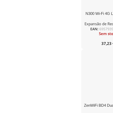
N300 Wi-Fi 4G L
Build-In 150Mb
Expansão de Re
Mode
EAN:
695793
Sem st
37,23
ZenWiFi BD4 Dua
7 Mesh, 2.5 Gp