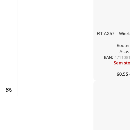
RT-AX57 – Wirel
dual-band Wi-F
Router
Asus
EAN:
471108
Sem st
60,55