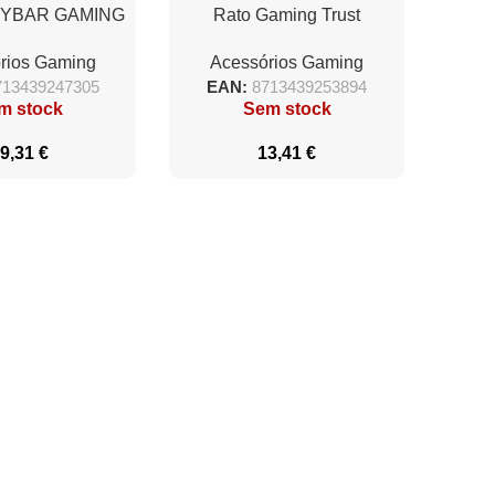
 YBAR GAMING
Rato Gaming Trust
USE ECO
Gaming GXT 929W Helox/
rios Gaming
Acessórios Gaming
até 6400 DPI/ Branco
713439247305
EAN:
8713439253894
m stock
Sem stock
9,31
€
13,41
€