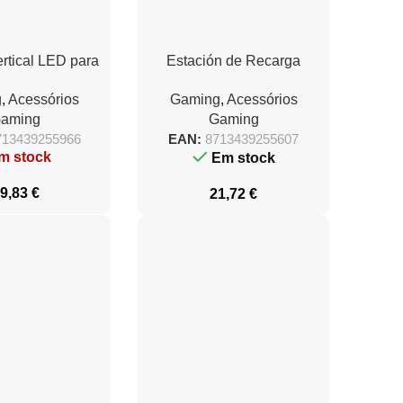
rtical LED para
Estación de Recarga
ust GXT 229/
Rápida Trust Gaming GXT
g
,
Acessórios
Gaming
,
Acessórios
Blanco
255 para PS5/ Blanco
aming
Gaming
713439255966
EAN:
8713439255607
m stock
Em stock
9,83
€
21,72
€