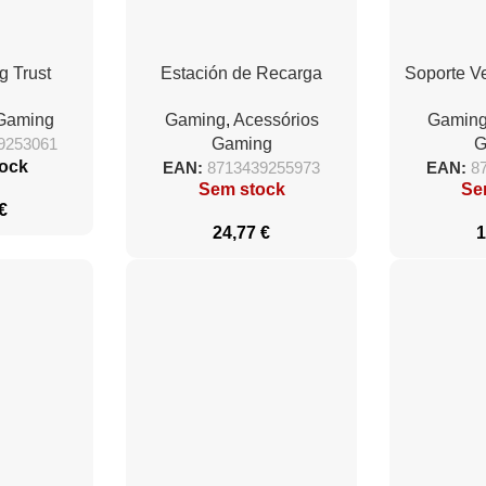
 Trust
Estación de Recarga
Soporte Ve
29 Helox/
Doble Trust Gaming GXT
PS5 Tr
 Gaming
Gaming
,
Acessórios
Gamin
/ Preto
228 Duo Charge Dock
9253061
Gaming
G
para PS5
ock
EAN:
8713439255973
EAN:
8
Sem stock
Se
€
24,77
€
1