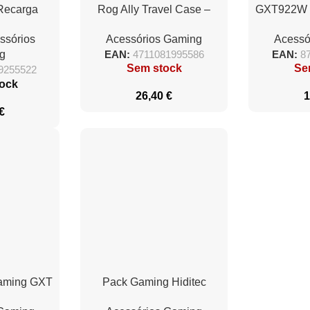
Recarga
Rog Ally Travel Case –
GXT922W
Gaming GXT
Black
MO
ssórios
Acessórios Gaming
Acessó
 PS5
g
EAN:
4711081995586
EAN:
8
Sem stock
Se
9255522
ock
26,40
€
1
€
Gaming GXT
Pack Gaming Hiditec
10 x 3 mm
PAC010026/ Teclado