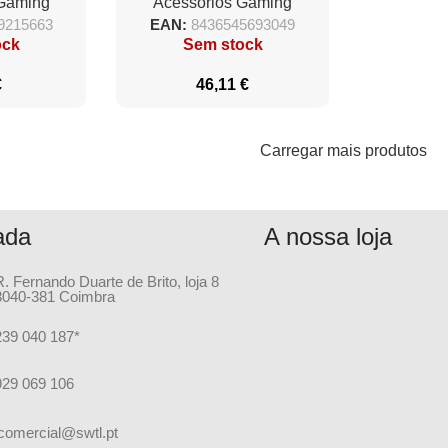
 Gaming
Acessórios Gaming
Mecânico + Rato + Tapete
9215663
EAN:
8436545693049
ock
Sem stock
€
46,11
€
Carregar mais produtos
ada
A nossa loja
R. Fernando Duarte de Brito, loja 8
3040-381 Coimbra
239 040 187*
929 069 106
comercial@swtl.pt