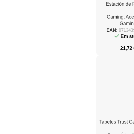
Estación de 
Rápida Trust 
Gaming
,
Ace
255 para
Gamin
EAN:
871343
Em st
21,72
Tapetes Trust 
752 M/ 250 x 2