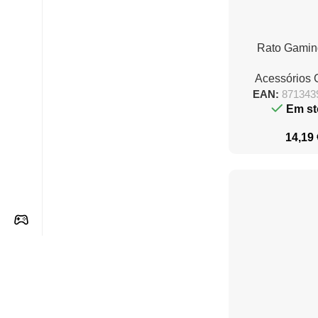
Rato Gaming
Gaming GXT 9
Acessórios
até 6400 DPI
EAN:
871343
Em st
14,19