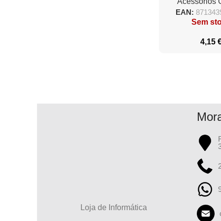
Acessórios
EAN:
871343
Sem st
4,15
Mor
Loja de Informática