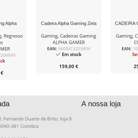
ng Alpha
Cadeira Alpha Gaming Zeta
CADEIRA 
U Leather
Black
TC100 R
g
,
Regresso
Gaming
,
Cadeiras Gaming
Gaming
,
C
nza
as
ALPHA GAMER
C
AMER
EAN:
5600413203804
EAN:
10
Em stock
Se
3204849
ock
159,00
€
2
0
€
ada
A nossa loja
R. Fernando Duarte de Brito, loja 8
3040-381 Coimbra