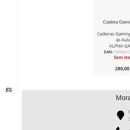
Cadeira Gami
Gamer Phenix P
Cadeiras Gamin
Preta/Ci
às Aul
ALPHA G
EAN:
560041
Sem st
280,0
Mor