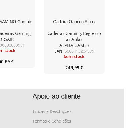
GAMING Corsair
Cadeira Gaming Alpha
elaxed-Tecido
Gamer Alegra PU Leather
adeiras Gaming
Cadeiras Gaming
,
Regresso
Cinza/Preta
ORSAIR
às Aulas
00000863991
ALPHA GAMER
m stock
EAN:
5600413204979
Sem stock
50,69
€
249,99
€
Apoio ao cliente
Trocas e Devoluções
Termos e Condições