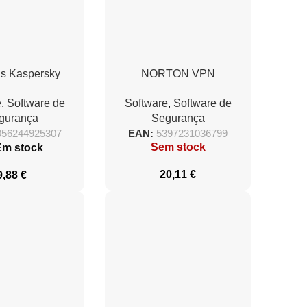
us Kaspersky
NORTON VPN
1 Dispositivo/ 1
STANDARD ESD PO 1
e
,
Software de
Software
,
Software de
con pc/ Formato
USER 5 DEVICE 12MO
gurança
Segurança
Tarjeta
GENERIC RSP MM GUM
056244925307
EAN:
5397231036799
Sem stock
Em stock
20,11
€
9,88
€