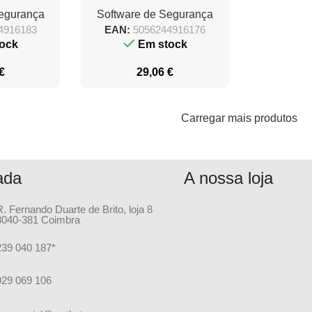
Segurança
Software de Segurança
4916183
EAN:
5056244916176
ock
Em stock
€
29,06
€
Carregar mais produtos
ada
A nossa loja
R. Fernando Duarte de Brito, loja 8
3040-381 Coimbra
239 040 187*
929 069 106