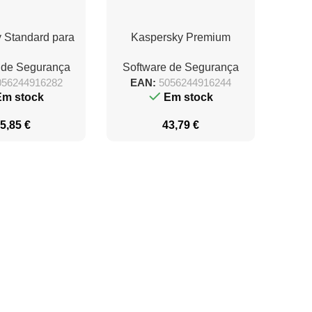
 Standard para
Kaspersky Premium
 dispositivos/ 1
Antivirus/ 10 dispositivos/
 de Segurança
Software de Segurança
ano
1 ano
056244916282
EAN:
5056244916244
Em stock
Em stock
5,85
€
43,79
€