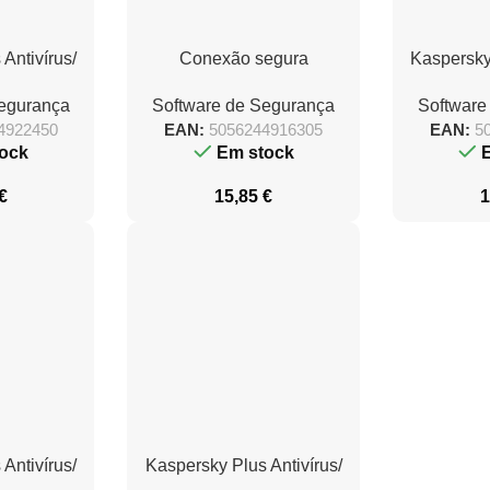
Antivírus/
Conexão segura
Kaspersky
o/ 1 ano
Kaspersky VPN/ 3
Android/ 3
Segurança
Software de Segurança
Software
dispositivos/ 1 ano
4922450
EAN:
5056244916305
EAN:
5
ock
Em stock
€
15,85
€
1
Antivírus/
Kaspersky Plus Antivírus/
os/ 1 ano
5 dispositivos/ 1 ano