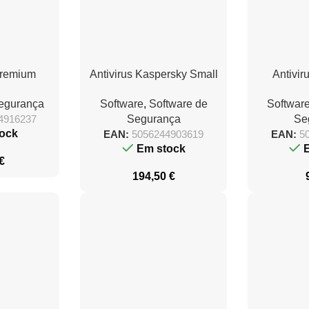
Premium
Antivirus Kaspersky Small
Antivir
ositivos/ 1
Office Security 7/ 10
Standard/ 
Segurança
Software
,
Software de
Softwar
Dispositivos + 1 Servidor/
Año venta 
4916237
Segurança
Se
1 Año
ock
EAN:
5056244903619
EAN:
5
Em stock
€
194,50
€