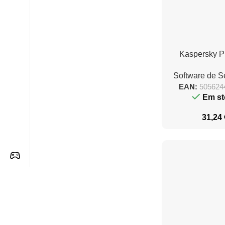
Kaspersky 
Antivirus/ 5 disp
Software de 
ano
EAN:
505624
Em st
31,24