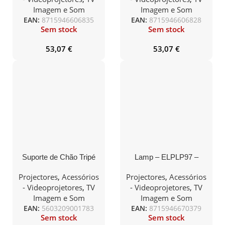
Imagem e Som
Imagem e Som
EAN:
8715946606835
EAN:
8715946606828
Sem stock
Sem stock
53,07
€
53,07
€
Suporte de Chão Tripé
Lamp – ELPLP97 –
Inclinável para Projetor
EB9XX/W49/X/E20/U50
(2020 models)
Projectores
,
Acessórios
Projectores
,
Acessórios
- Videoprojetores
,
TV
- Videoprojetores
,
TV
Imagem e Som
Imagem e Som
EAN:
5603209001783
EAN:
8715946670379
Sem stock
Sem stock