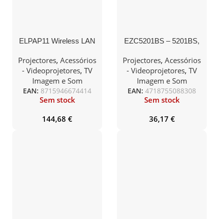
ELPAP11 Wireless LAN
EZC5201BS – 5201BS,
(5Ghz) Adapter
Wireless dongle for
EH620, LH730, LW600,
Projectores
,
Acessórios
Projectores
,
Acessórios
LH600
- Videoprojetores
,
TV
- Videoprojetores
,
TV
Imagem e Som
Imagem e Som
EAN:
8715946674414
EAN:
4718755088308
Sem stock
Sem stock
144,68
€
36,17
€