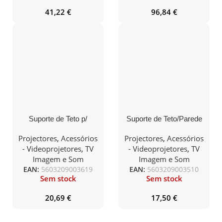
41,22
€
96,84
€
Suporte de Teto p/
Suporte de Teto/Parede
Projector (Universal) –
p/Projetor (Universal) –
Branco
Branco
Projectores
,
Acessórios
Projectores
,
Acessórios
- Videoprojetores
,
TV
- Videoprojetores
,
TV
Imagem e Som
Imagem e Som
EAN:
5603209003619
EAN:
5603209003510
Sem stock
Sem stock
20,69
€
17,50
€