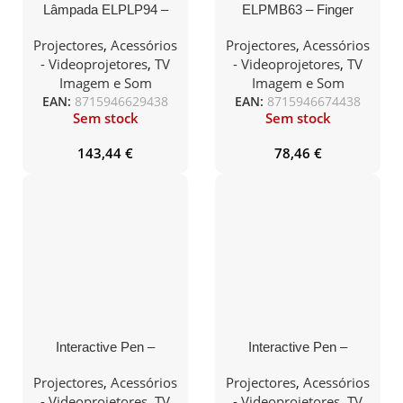
Lâmpada ELPLP94 –
ELPMB63 – Finger
EB-1780W, EB-1785W,
Touch Wall Bracket
EB-1795W
Projectores
,
Acessórios
Projectores
,
Acessórios
- Videoprojetores
,
TV
- Videoprojetores
,
TV
Imagem e Som
Imagem e Som
EAN:
8715946629438
EAN:
8715946674438
Sem stock
Sem stock
143,44
€
78,46
€
Interactive Pen –
Interactive Pen –
ELPPN05B – Blue – EB-
ELPPN05A – Orange –
6xxWi/Ui / 14xxUi
EB-6xxWi/Ui / 14xxUi
Projectores
,
Acessórios
Projectores
,
Acessórios
- Videoprojetores
,
TV
- Videoprojetores
,
TV