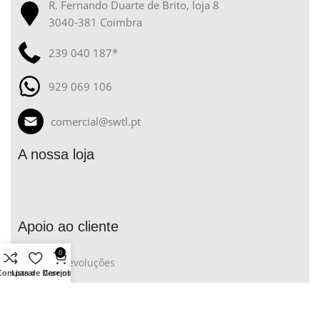
R. Fernando Duarte de Brito, loja 8
3040-381 Coimbra
239 040 187*
929 069 106
comercial@swtl.pt
A nossa loja
Apoio ao cliente
0
Trocas e Devoluções
Comparar
Lista de Desejos
Carrinho
Termos e Condições
Politica de Privacidade