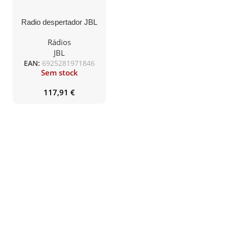
Radio despertador JBL
Horizon 2 luz ambiente
LED e rádio DAB / DAB
Rádios
+ / FM – Black
JBL
EAN:
6925281971846
Sem stock
117,91
€