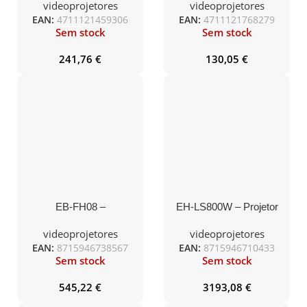
LM
1000:1 EMEA 0.95 KG
videoprojetores
videoprojetores
EURO/UK POWER
EAN:
4711121459306
EAN:
4711121768279
Sem stock
Sem stock
241,76
€
130,05
€
EB-FH08 –
EH-LS800W – Projetor
laser inteligente, 4K
PRO-UHD, 4000 lumens
videoprojetores
videoprojetores
EAN:
8715946738567
EAN:
8715946710433
Sem stock
Sem stock
545,22
€
3193,08
€