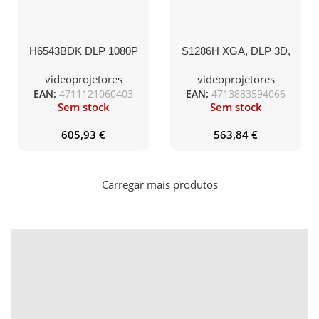
H6543BDK DLP 1080P
S1286H XGA, DLP 3D,
4800 LM 10,000:1 EMEA
3500lm, 20000/1, HMDI,
3.7KG EURO POWER
short throw 0.6, 2.7kg,
videoprojetores
videoprojetores
EURO EMEA
EAN:
4711121060403
EAN:
4713883594066
Sem stock
Sem stock
605,93
€
563,84
€
Carregar mais produtos