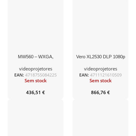
MW560 – WXGA,
Vero XL2530 DLP 1080p
4000lm, 1.1X, HDMIx2,
4800 Lm 50,000:1 EMEA
USB-A, 3D, SmartEco,
2.9 Kg Carrying Case
videoprojetores
videoprojetores
EURO Power –
EAN:
4718755084225
EAN:
4711121610509
Sem stock
Sem stock
436,51
€
866,76
€