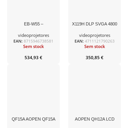
EB-W55 –
X119H DLP SVGA 4800
LM 20000:1 EMEA 2.7
KG EURO POWER –
videoprojetores
videoprojetores
EAN:
8715946738581
EAN:
4711121790263
Sem stock
Sem stock
534,93
€
350,85
€
QF15A AOPEN QF15A
AOPEN QH12A LCD
LCD 1080P 10000 LED
720P 5500 LED LM