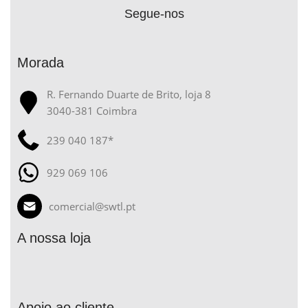
Segue-nos
Morada
R. Fernando Duarte de Brito, loja 8
3040-381 Coimbra
239 040 187*
929 069 106
comercial@swtl.pt
A nossa loja
Apoio ao cliente