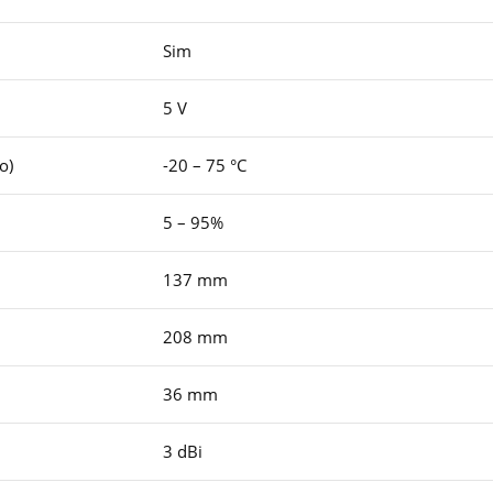
Sim
5 V
o)
-20 – 75 °C
5 – 95%
137 mm
208 mm
36 mm
3 dBi