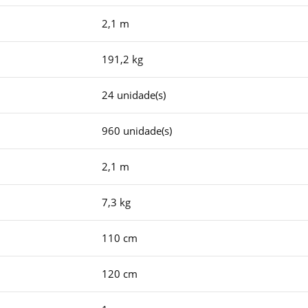
2,1 m
191,2 kg
24 unidade(s)
960 unidade(s)
2,1 m
7,3 kg
110 cm
120 cm