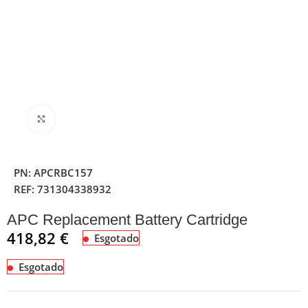
Clique para ampliar
PN:
APCRBC157
REF:
731304338932
APC Replacement Battery Cartridge
418,82
€
Esgotado
Esgotado