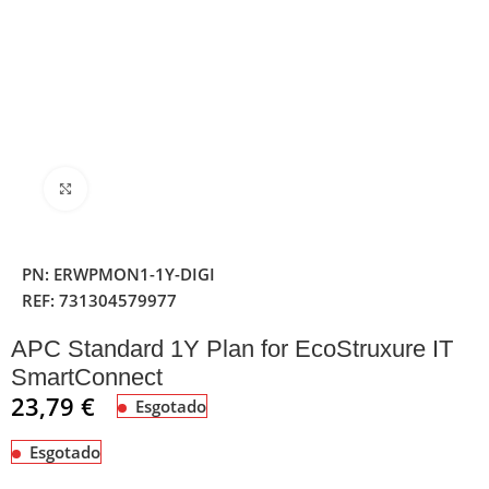
Clique para ampliar
PN:
ERWPMON1-1Y-DIGI
REF:
731304579977
APC Standard 1Y Plan for EcoStruxure IT
SmartConnect
23,79
€
Esgotado
Esgotado