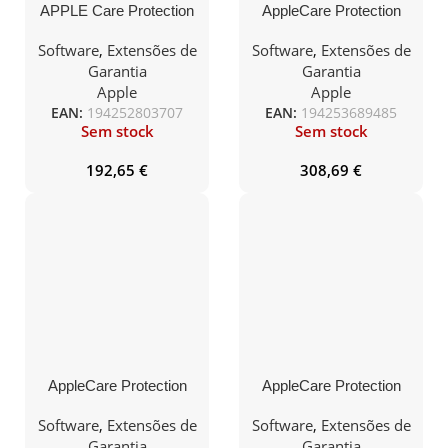
APPLE Care Protection
AppleCare Protection
Plan for 13-inch
Plan for MacBook Pro
MacBook Pro (Intel)
16P M2
Software
,
Extensões de
Software
,
Extensões de
Garantia
Garantia
Apple
Apple
EAN:
194252803707
EAN:
194253689485
Sem stock
Sem stock
192,65
€
308,69
€
AppleCare Protection
AppleCare Protection
Plan for 15P MacBook
Plan for Mac Pro (M2)
Air (M2)
Software
,
Extensões de
Software
,
Extensões de
Garantia
Garantia