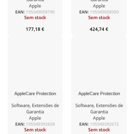
Apple
Apple
EAN:
195949058790
EAN:
195949058950
Sem stock
Sem stock
177,18
€
424,74
€
AppleCare Protection
AppleCare Protection
Plan para MacBook Pro
Plan para MacBook Pro
14P (M3 Pro/M3 Max)
16P (M3)
Software
,
Extensões de
Software
,
Extensões de
Garantia
Garantia
Apple
Apple
EAN:
195949392658
EAN:
195949392672
Sem stock
Sem stock