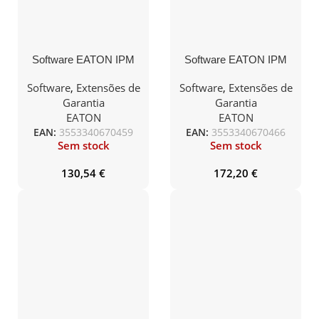
Software EATON IPM
Software EATON IPM
Manage Perpetual, per
Optimize Perpetual, per
node M5
node M1
Software
,
Extensões de
Software
,
Extensões de
Garantia
Garantia
EATON
EATON
EAN:
3553340670459
EAN:
3553340670466
Sem stock
Sem stock
130,54
€
172,20
€