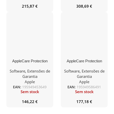
215,87
€
308,69
€
AppleCare Protection
AppleCare Protection
Plan para iMac (M3)
Plan for MacBook Air 15
(M3)
Software
,
Extensões de
Software
,
Extensões de
Garantia
Garantia
Apple
Apple
EAN:
195949453649
EAN:
195949586491
Sem stock
Sem stock
146,22
€
177,18
€