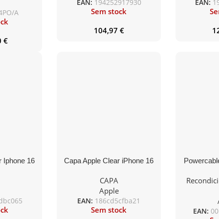
e
EAN:
194252917930
EAN:
1
Sem stock
Se
4PO/A
ock
104,97
€
1
0
€
r Iphone 16
Capa Apple Clear iPhone 16
Powercabl
gsafe
Pro Max com Magsafe
CAPA
Recondic
e
Apple
dbc065
EAN:
186cd5cfba21
ock
Sem stock
EAN:
00