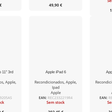
Se
€
49,90
€
1
o 11″ 3rd
Apple iPad 6
App
 11″ Space
os
,
Apple
,
Recondicionados
,
Apple
,
Recondic
21)
Ipad
e
Apple
9205AS
EAN:
REC2332219R4
EAN:
R
ock
Sem stock
Se
0
€
293,45
€
3