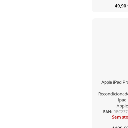
49,90
Apple iPad Pr
256GB WIFI+LTE
Recondicionad
Gray (20
Ipad
Appl
EAN:
REC237
Sem st
1109,6