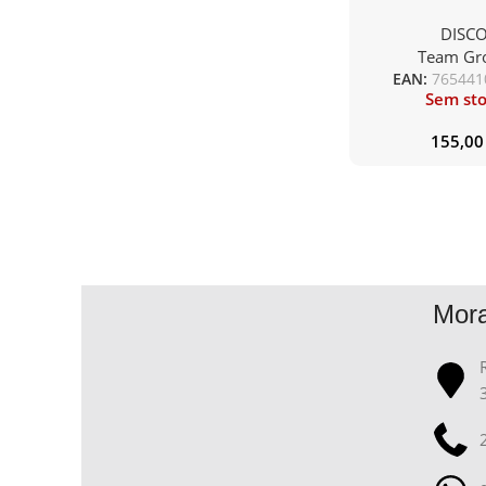
2.5 QX 1TB
DISC
Team Gr
EAN:
765441
Sem st
155,0
Mor