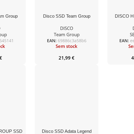
am Group
Disco SSD Team Group
DISCO 
A3 GX1
120GB SATA 3 L3 EVO
MAXTOR 1
O
DISCO
oup
Team Group
S
645141
EAN:
69886c3a58b6
EAN:
e
ock
Sem stock
Se
€
21,99
€
4
ROUP SSD
Disco SSD Adata Legend