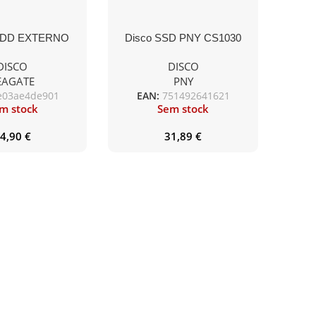
HDD EXTERNO
Disco SSD PNY CS1030
TB 2.5” M3 USB
500GB M.2 NVMe
DISCO
DISCO
3.0
EAGATE
PNY
e03ae4de901
EAN:
751492641621
m stock
Sem stock
4,90
€
31,89
€