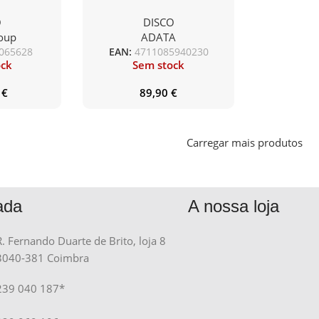
 SATA3
800 2TB M.2 NVMe Gen4x4
O
DISCO
oup
ADATA
065628
EAN:
4711085940230
ock
Sem stock
0
€
89,90
€
Carregar mais produtos
ada
A nossa loja
R. Fernando Duarte de Brito, loja 8
3040-381 Coimbra
239 040 187*