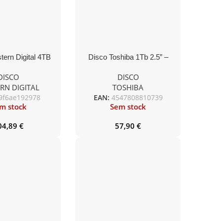
tern Digital 4TB
Disco Toshiba 1Tb 2.5” –
 Plus 5400rpm
L200
DISCO
DISCO
B SATA III
RN DIGITAL
TOSHIBA
9f6ae192978
EAN:
4547808810739
m stock
Sem stock
04,89
€
57,90
€