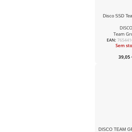
Disco SSD Te
240GB SAT
DISC
Team Gr
EAN:
765441
Sem st
39,05
DISCO TEAM G