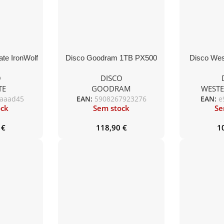
te IronWolf
Disco Goodram 1TB PX500
Disco Wes
006 4TB/
PCIe 3×4 M.2 2280 RETAIL
3.5 Red
O
DISCO
I/ 256MB
128M
TE
GOODRAM
WESTE
onado)
aaad45
EAN:
5908267923276
EAN:
e
ock
Sem stock
Se
9
€
118,90
€
1