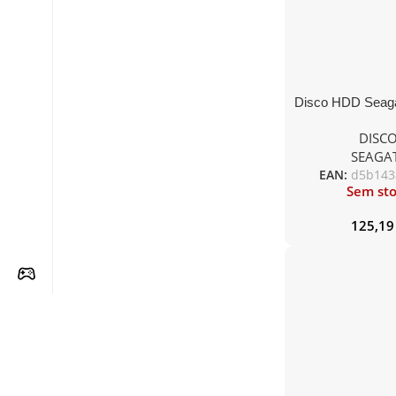
Disco HDD Seaga
NAS ST4000VN
DISC
3.5″/ SATA II
SEAGA
(Recondici
EAN:
d5b143
Sem st
125,1