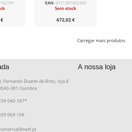
7162781
EAN:
4711387492369
admite SSD M.2
ock
Sem stock
5
€
672,02
€
Carregar mais produtos
ada
A nossa loja
R. Fernando Duarte de Brito, loja 8
3040-381 Coimbra
239 040 187*
929 069 106
comercial@swtl.pt