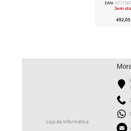
EAN:
471138
Sem st
492,0
Mor
Loja de Informática