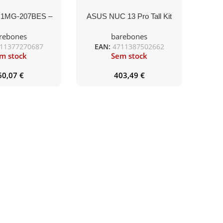
 1MG-207BES –
ASUS NUC 13 Pro Tall Kit
U, INTEL UMA
RNUC13ANHI3, i3-1315U,
rebones
barebones
S – NON-OS –
admite SSD M.2 e 2.5″,
11377270687
EAN:
4711387502662
2,5Gbe LAN, 2xHDMI/ 2x
m stock
Sem stock
Thunderbolt 4 (USB-C+DP),
SODIMM DDR4 3200
60,07
€
403,49
€