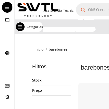
Assistência Técnica
Corporate
Categorias
Início
barebones
Filtros
barebone
Stock
Preço