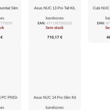
ential Slim
Asus NUC 13 Pro Tall Kit,
Cubi NUC
97 – N97,
RNUC13ANHI7, i7-1360p,
I5-120
nes
barebones
ba
, SODIMM
admite SSD M.2 e 2.5″,
GRAPHIC
7779293
EAN:
4711387503225
EAN:
47
E 802.11ax
2,5Gbe LAN/2xHDMI/ 2x
ock
Sem stock
Se
it Ethernet,
Thunderbolt 4 (USB-C+DP),
thernet,
SODIMM DDR4 3200
7
€
710,17
€
4
 – preto
 PC PN53-
Asus NUC 14 Pro Slim Kit
HD
RNUC14RVKU7, (U7 155H),
nes
barebones
SODIMM DDR5 5600,