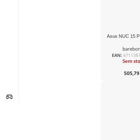
Asus NUC 15 Pr
RNUC15CRKU5 
barebo
225H, DDR5
EAN:
471138
Sem st
505,7