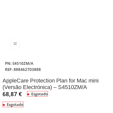
Clique para ampliar
PN:
S4510ZM/A
REF:
888462703888
AppleCare Protection Plan for Mac mini
(Versão Electrónica) – S4510ZM/A
68,87
€
Esgotado
Esgotado